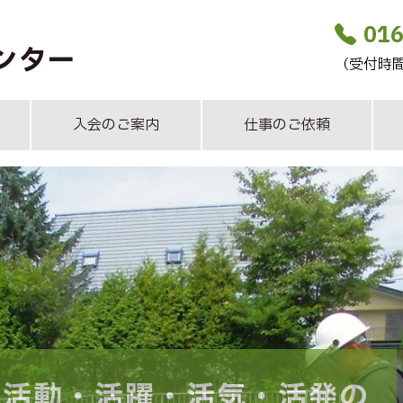
016
ンター
（受付時間：
入会のご案内
仕事のご依頼
活動・活躍・
活気・活発の